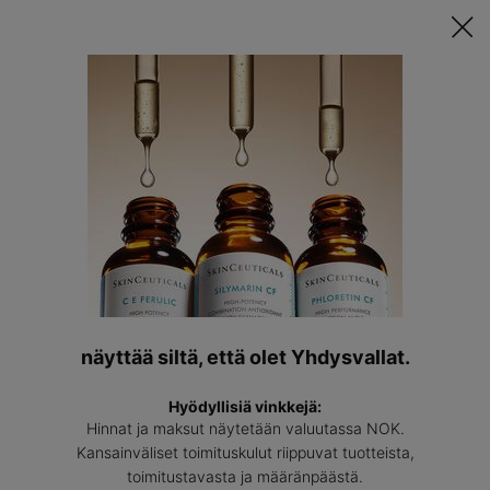
Tutustu Räätälöityyn Ihonhoitorutiinisi ǀ
TEE TESTI
Löyda
asiantun
Main content
Home
Skincare Advice
Asiantuntijan neuvoja ihonhoitoon
Lue lisää eri ihosairauksista, kliinisistä hoidoista ja
näyttää siltä, että olet Yhdysvallat.
tehokkaisiin ainesosiin perustuvista
Hyödyllisiä vinkkejä:
tuotekoostumuksista.
Hinnat ja maksut näytetään valuutassa NOK.
Kansainväliset toimituskulut riippuvat tuotteista,
toimitustavasta ja määränpäästä.