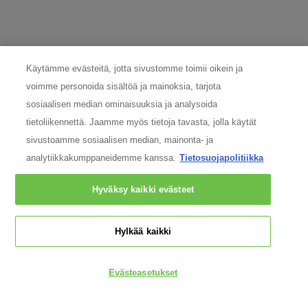
LÖYD
TEE TESTI
Käytämme evästeitä, jotta sivustomme toimii oikein ja
voimme personoida sisältöä ja mainoksia, tarjota
sosiaalisen median ominaisuuksia ja analysoida
tietoliikennettä. Jaamme myös tietoja tavasta, jolla käytät
KATSO KAIKKI PALVELUT
sivustoamme sosiaalisen median, mainonta- ja
analytiikkakumppaneidemme kanssa.
Tietosuojapolitiikka
Footer navigation
Hyväksy kaikki evästeet
ILMOITTAUTUMINEN SÄHKÖPOSTILLA
Pakolliset kentät on merkitty tähdellä (*)
Hylkää kaikki
Muunsukupuolinen
Nainen
Mies
newslettersignup.title.legend
Evästeasetukset
Etunimi
*
Sukunimi
*