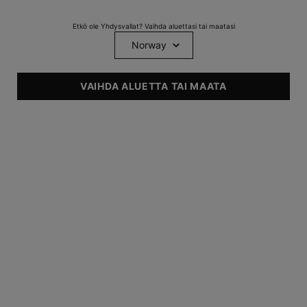
Etkö ole Yhdysvallat? Vaihda aluettasi tai maatasi
ASIANTUNTIJAN
TUOTEOPPAAT
TIETOA
NEUVOT
IHOSTA
VAIHDA ALUETTA TAI MAATA
Tutustu asiantuntija-artikkeleihin +
oppaisiin
Saat suosituksia + hyödyllisiä vinkkejä asiantuntijoilta