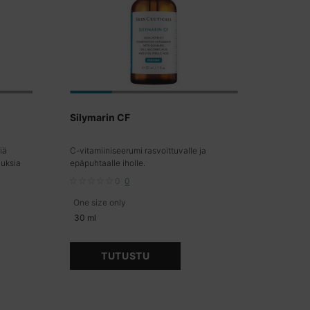
Silymarin CF
iä
C-vitamiiniseerumi rasvoittuvalle ja
auksia
epäpuhtaalle iholle.
0
0
One size only
for Silymarin CF
30 ml
TUTUSTU