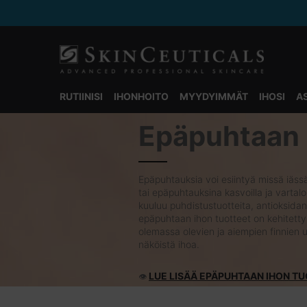
RUTIINISI
IHONHOITO
MYYDYIMMÄT
IHOSI
A
Main content
Epäpuhtaan 
Epäpuhtauksia voi esiintyä missä iäss
tai epäpuhtauksina kasvoilla ja vartalo
kuuluu puhdistustuotteita, antioksidan
epäpuhtaan ihon tuotteet on kehitett
olemassa olevien ja aiempien finnien 
näköistä ihoa.
LUE LISÄÄ EPÄPUHTAAN IHON TU
👁