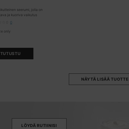
kutteinen seerumi, jolla on
tava ja kuoriva vaikutus
0
0
ze only
for Retexturing Activator
TUTUSTU
NÄYTÄ LISÄÄ TUOTTE
LÖYDÄ RUTIINISI