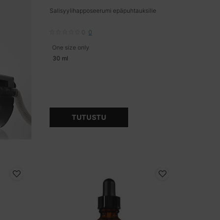
Salisyylihapposeerumi epäpuhtauksille
0
0
One size only
for Blemish + Age Defense
30 ml
TUTUSTU