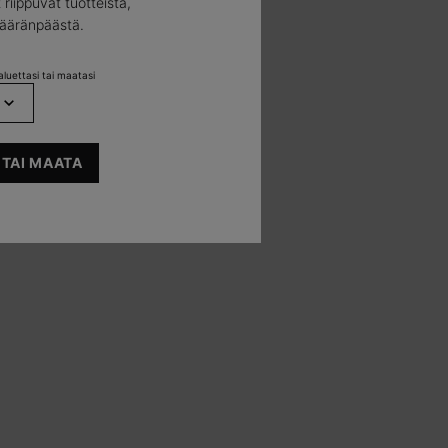
 riippuvat tuotteista,
määränpäästä.
TUTUSTU
luettasi tai maatasi
 TAI MAATA