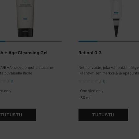
h + Age Cleansing Gel
Retinol 0.3
A/BHA-kasvojenpuhdistusaine
Retinolivoide, joka vähentää näkyv
aipuvaiselle iholle
ikääntymisen merkkejä ja epäpuht
0
0
0
0
ze only
for Blemish + Age Cleansing Gel
One size only
for Retinol 0.3
l
30 ml
TUTUSTU
TUTUSTU