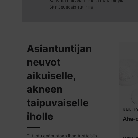
Saavuta näkyviä tuloksia räätälöidyllä
SkinCeuticals-rutiinilla
Asiantuntijan
neuvot
aikuiselle,
akneen
taipuvaiselle
NÄIN HO
iholle
Aha-
Tutustu epäpuhtaan ihon tuotteisiin