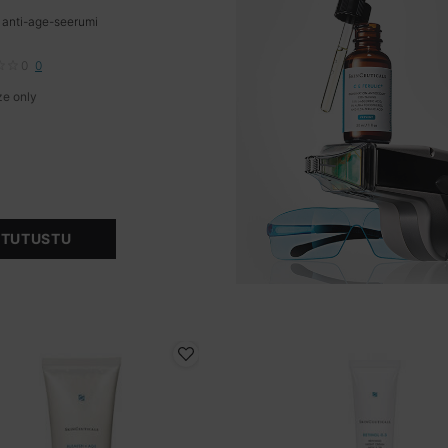
 anti-age-seerumi
0
0
ze only
for Cell Cycle Catalyst
TUTUSTU