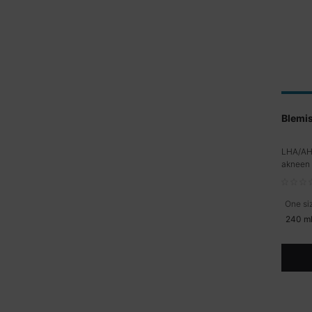
Blemis
LHA/AH
akneen t
One si
240 m