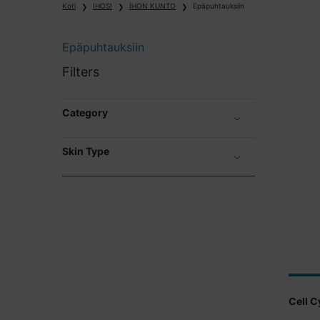
Koti
IHOSI
IHON KUNTO
Epäpuhtauksiin
Epäpuhtauksiin
Epäpuhtauksiin
Filters
Category
Skin Type
Cell C