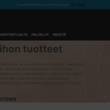
Tutustu Räätälöityyn Ihonhoitorutiinisi ǀ
TEE TESTI
SIANTUNTIJALTA
PALVELUT
MEISTÄ
ihon tuotteet
ä tahansa ja ne voivat ilmetä mustapäinä, valkopäinä
lla. SkinCeuticalsin epäpuhtaan ihon tuotteisiin
ttiseerumeita, paikallishoitoja ja paljon muuta. Nämä
y pitämään huokoset puhtaina, parantamaan
ulkonäköä sekä edistämään kirkasta ja hyvinvoivan
OTTEISTA