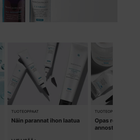
TUOTEOPPAAT
TUOTEOPPAAT
Näin parannat ihon laatua
Opas retinolin
annosteluun ja 