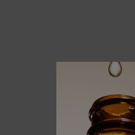
Daily 
Kosteus
One si
60 ml