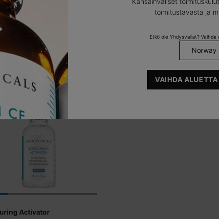
Kansainväliset toimituskulut
toimitustavasta ja 
TUTUSTU
TUTUSTU
Etkö ole Yhdysvallat? Vaihda a
VAIHDA ALUETTA
uring Activator