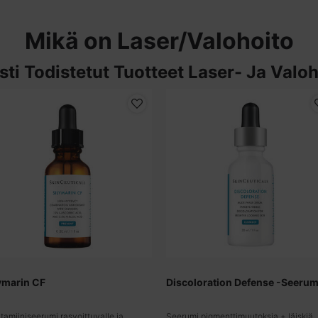
Mikä on Laser/Valohoito
esti Todistetut Tuotteet Laser- Ja Valoh
ymarin CF
Discoloration Defense -Seerum
tamiiniseerumi rasvoittuvalle ja
Seerumi pigmenttimuutoksia + läiskiä