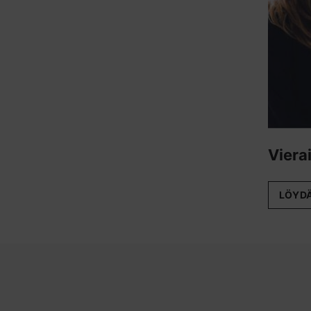
Vierai
LÖYD