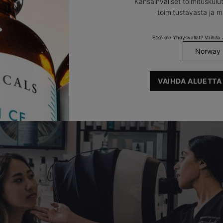
Kansainväliset toimituskulut
toimitustavasta ja 
SkinCeuticals Proessional
Etkö ole Yhdysvallat? Vaihda a
-kumppanit
VAIHDA ALUETTA
imoi ihonhoitotuloksesi luotettavan ihonhoitoammattilaisen neuvon av