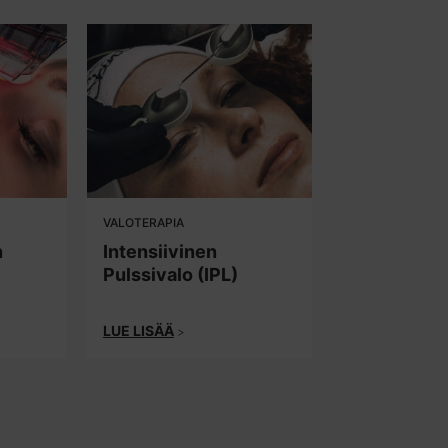
VALOTERAPIA
n
Intensiivinen
Pulssivalo (IPL)
LUE LISÄÄ
>