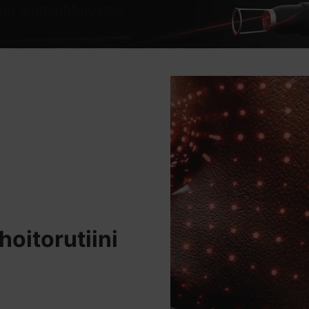
an ammattitulosten
hoitorutiini