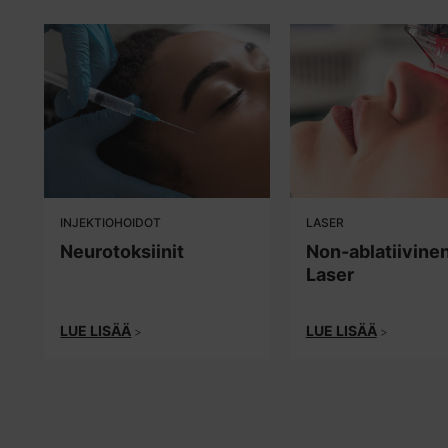
INJEKTIOHOIDOT
LASER
Neurotoksiinit
Non-ablatiivine
Laser
LUE LISÄÄ
LUE LISÄÄ
>
>