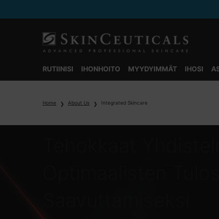
RUTIINISI
IHONHOITO
MYYDYIMMÄT
IHOSI
A
Main content
Home
About Us
Integrated Skincare
Tehokkaat Yhdiste
Optimaalisten Tulo
Saavuttamiseksi