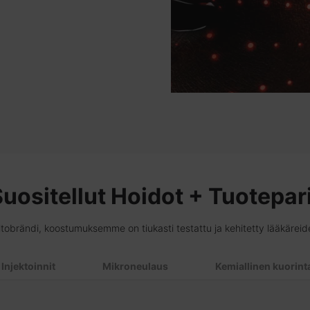
uositellut Hoidot + Tuotepar
itobrändi, koostumuksemme on tiukasti testattu ja kehitetty lääkäre
Injektoinnit
Mikroneulaus
Kemiallinen kuorint