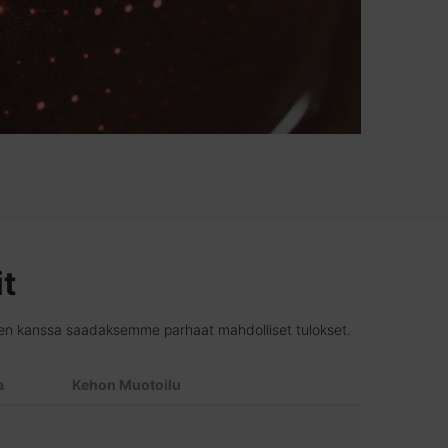
it
iden kanssa saadaksemme parhaat mahdolliset tulokset.
a
Kehon Muotoilu