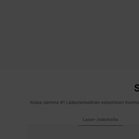
S
Koska olemme #1 Lääketieteellinen esteettinen ihonho
Laser-/valohoito