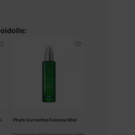
oidolle:
i
Phyto Corrective Essence Mist
Phyto Corrective Ma
Kasviuutteita sisältävä kosteuttava suihke
Rauhoittava kasvonaamio,