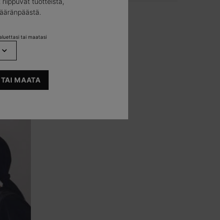
 riippuvat tuotteista,
määränpäästä.
luettasi tai maatasi
 TAI MAATA
ulla.