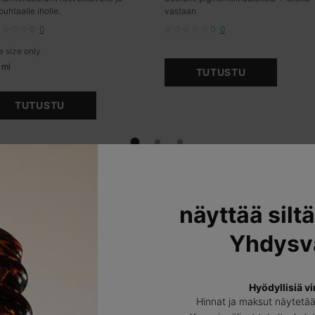
uhtaalle iholle.
vastaan
0
0
0
0
rbiinihappoa
 size only
for Silymarin CF
 ml
TUTUSTU
TUTUSTU
ositellut [Laser + Valohoitojen tuotepa
näyttää siltä
Yhdysva
Hyödyllisiä vi
Hinnat ja maksut näytetä