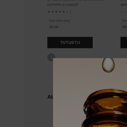
juonteita ja ryppyjä.
epäp
5
1
One size only
for C E Ferulic sisältää 15 % L-asko
One
30 ml
30
TUTUSTU
Su
Ablatiiviset laserparit