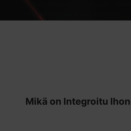
Tutustu integroidun ihonhoidon voima
maksimoimiseksi ja pidentämiseksi.
Mikä on Integroitu Ihon