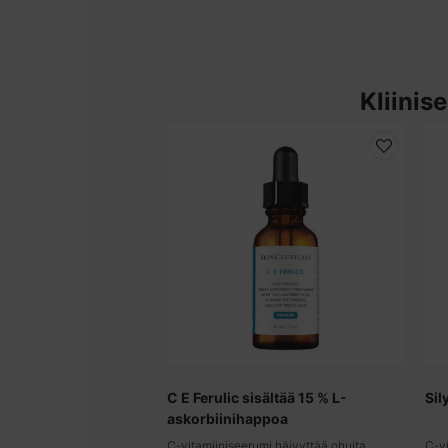
Kliinis
C E Ferulic sisältää 15 % L-
Sil
askorbiinihappoa
C-vitamiiniseerumi häivyttää ohuita
C-vi