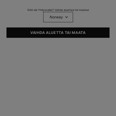
Etkö ole Yhdysvallat? Vaihda aluettasi tai maatasi
UUTUUS
VAIHDA ALUETTA TAI MAATA
A.G.E. Interrupter Ultra
Serum
Ihoa napakoittava seerumi
0
0
One size only
for A.G.E. Interrupter Ultra Serum
30 ml
TUTUSTU