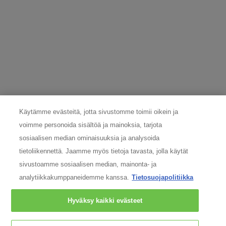
COSMETIQUE ACTIVE INTERNATIONAL
Distributed by CAI 62 quai Charles Pasqua 92300
Levallois-Perret France
consumercare@fi.oaccare.com
Seuraa meitä
Käytämme evästeitä, jotta sivustomme toimii oikein ja
Argentiina
|
Australia
|
Itävalta
|
Belgia
|
Brasilia
|
Kanada
|
Chile
|
Chinese
voimme personoida sisältöä ja mainoksia, tarjota
Mainland
|
Tanska
|
Suomi
|
Ranska
|
Saksa
|
Kreikka
|
Hong Kong, SAR
|
Italia
|
sosiaalisen median ominaisuuksia ja analysoida
Libanon
|
Meksiko
|
Alankomaat
|
Norja
|
Peru
|
Puola
|
Portugali
|
Venäjä
|
Singapore
|
Etelä-Afrikka
|
Espanja
|
Ruotsi
|
Sveitsi
|
Turkki
|
Iso-Britannia
|
tietoliikennettä. Jaamme myös tietoja tavasta, jolla käytät
Yhdistyneet arabiemiirikunnat
|
Yhdysvallat
sivustoamme sosiaalisen median, mainonta- ja
Copyright 2024 SkinCeuticals. Kaikki oikeudet pidätetään.
analytiikkakumppaneidemme kanssa.
Tietosuojapolitiikka
Evästeasetukset
Hyväksy kaikki evästeet