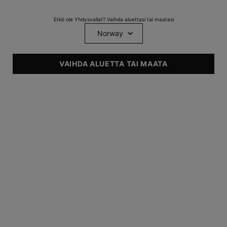
Etkö ole Yhdysvallat? Vaihda aluettasi tai maatasi
VAIHDA ALUETTA TAI MAATA
SUOSITELTUA
• Kuiva
• Normaali
• Rasvoittuva
• Sekaiho
• Herkkä
• Kuiva
• Ikääntyvä
One size only
48 ml
Selected
, 1 of 1