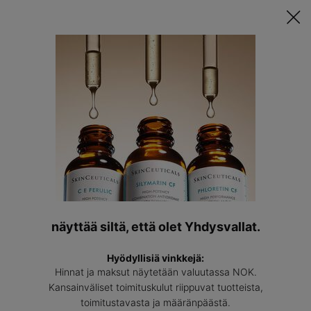
Tutustu Räätälöityyn Ihonhoitorutiinisi ǀ
TEE TESTI
Löyda
asiantun
Main content
Back to Herkkä Iho
Triple Lipid Restore 2:4:2
Anti-aging-voide, joka sisältää lipidejä, kolesterolia ja rasvahappoja
(0)
—
Kirjoita arvostelu
0/5
Triple
näyttää siltä, että olet Yhdysvallat.
Hyödyllisiä vinkkejä:
Hinnat ja maksut näytetään valuutassa NOK.
Kansainväliset toimituskulut riippuvat tuotteista,
toimitustavasta ja määränpäästä.