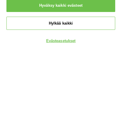
Hyväksy kaikki evästeet
TIETOSUOJAVASTAAVA
Hylkää kaikki
Onko sinulla kysymyksiä henkilökohtaisesta tietoturvastasi? Ota
yhteyttä tietosuojavastaavaamme:
Evästeasetukset
nordicdpo@loreal.com
LÖYDÄ VERKKOSTA
& 075 758 000.
VALMISTAJAN TIEDOT
COSMETIQUE ACTIVE INTERNATIONAL
Distributed by CAI 62 quai Charles Pasqua 92300
Levallois-Perret France
consumercare@fi.oaccare.com
Seuraa meitä
Argentiina
|
Australia
|
Itävalta
|
Belgia
|
Brasilia
|
Kanada
|
Chile
|
Chinese