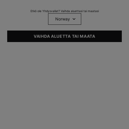
Etkö ole Yhdysvallat? Vaihda aluettasi tai maatasi
Koti
IHONHOITO
VAIHDA ALUETTA TAI MAATA
Myydyimmät
Tutustu valikoimamme parhaiten myyviin ihonhoitotuotteisiin,
jotka on suunniteltu korjaamaan näkyviä ikääntymisen merkkejä,
pigmentaatiota ja paljon muuta.
UUSI LÄPIMURT