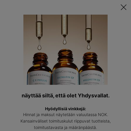
Tutustu Räätälöityyn Ihonhoitorutiinisi ǀ
TEE TESTI
Löyda
asiantun
Main content
Kaikki Ihonhoitotuotteet
SkinCeuticalsin tieteellisesti tuettu edistynyt ihonhoito on
suunniteltu ehkäisemään tulevien vaurioiden merkkejä,
näyttää siltä, että olet Yhdysvallat.
suojaamaan tervettä ihoa ja korjaamaan aiempien vaurioiden
ulkonäköä.
Hyödyllisiä vinkkejä:
Hinnat ja maksut näytetään valuutassa NOK.
LUE LISÄÄ IHONHOITOTUOTTEISTA >
👁
Kansainväliset toimituskulut riippuvat tuotteista,
toimitustavasta ja määränpäästä.