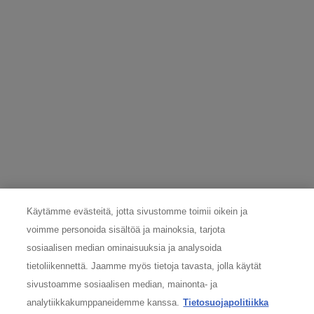
This site is protected by Cloudflare and the
Privacy Policy
and
Terms of
Service
apply.
LÄHETÄ
TIETOSUOJAVASTAAVA
Onko sinulla kysymyksiä henkilökohtaisesta tietoturvastasi? Ota
yhteyttä tietosuojavastaavaamme:
nordicdpo@loreal.com
& 075 758 000.
VALMISTAJAN TIEDOT
Käytämme evästeitä, jotta sivustomme toimii oikein ja
voimme personoida sisältöä ja mainoksia, tarjota
COSMETIQUE ACTIVE INTERNATIONAL
sosiaalisen median ominaisuuksia ja analysoida
Distributed by CAI 62 quai Charles Pasqua 92300
Levallois-Perret France
tietoliikennettä. Jaamme myös tietoja tavasta, jolla käytät
consumercare@fi.oaccare.com
sivustoamme sosiaalisen median, mainonta- ja
analytiikkakumppaneidemme kanssa.
Tietosuojapolitiikka
Seuraa meitä