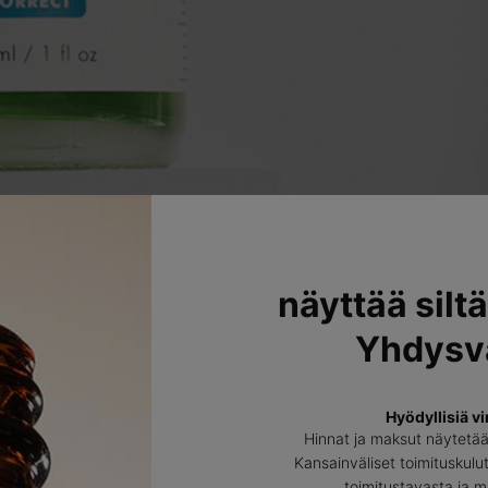
näyttää siltä
Yhdysva
Hyödyllisiä vi
Hinnat ja maksut näytetä
Kansainväliset toimituskulut
toimitustavasta ja 