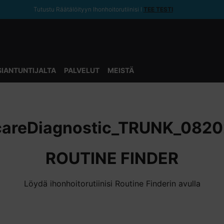
Tutustu Räätälöityyn Ihonhoitorutiinisi ǀ
TEE TESTI
SIANTUNTIJALTA
PALVELUT
MEISTÄ