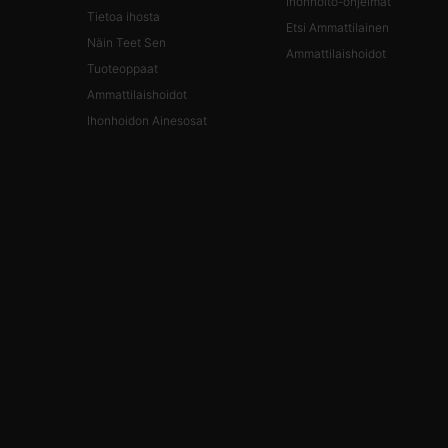
Ihonhoito-ohjelmat
Tietoa ihosta
Etsi Ammattilainen
Näin Teet Sen
Ammattilaishoidot
Tuoteoppaat
Ammattilaishoidot
Ihonhoidon Ainesosat