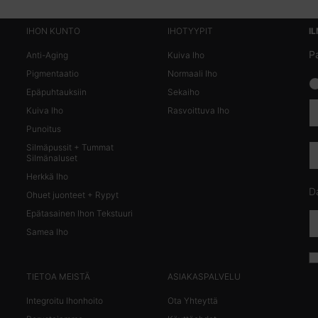
IHON KUNTO
IHOTYYPIT
I
Pa
Anti-Aging
Kuiva Iho
Pigmentaatio
Normaali Iho
news
Epäpuhtauksiin
Sekaiho
Kuiva Iho
Rasvoittuva Iho
Punoitus
Silmäpussit + Tummat
Silmänaluset
Herkkä Iho
Da
Ohuet juonteet + Rypyt
Epätasainen Ihon Tekstuuri
Samea Iho
TIETOA MEISTÄ
ASIAKASPALVELU
Integroitu Ihonhoito
Ota Yhteyttä