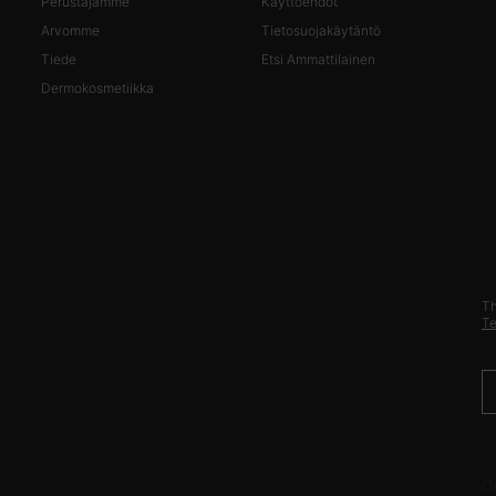
Perustajamme
Käyttöehdot
Arvomme
Tietosuojakäytäntö
Tiede
Etsi Ammattilainen
Dermokosmetiikka
Th
Te
T
O