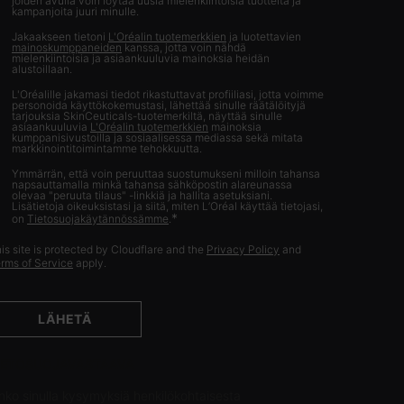
joiden avulla voin löytää uusia mielenkiintoisia tuotteita ja
kampanjoita juuri minulle.
Jakaakseen tietoni
L'Oréalin tuotemerkkien
ja luotettavien
mainoskumppaneiden
kanssa, jotta voin nähdä
mielenkiintoisia ja asiaankuuluvia mainoksia heidän
alustoillaan.
L'Oréalille jakamasi tiedot rikastuttavat profiiliasi, jotta voimme
personoida käyttökokemustasi, lähettää sinulle räätälöityjä
tarjouksia SkinCeuticals-tuotemerkiltä, näyttää sinulle
asiaankuuluvia
L'Oréalin tuotemerkkien
mainoksia
kumppanisivustoilla ja sosiaalisessa mediassa sekä mitata
markkinointitoimintamme tehokkuutta.
Ymmärrän, että voin peruuttaa suostumukseni milloin tahansa
napsauttamalla minkä tahansa sähköpostin alareunassa
olevaa "peruuta tilaus" -linkkiä ja hallita asetuksiani.
Lisätietoja oikeuksistasi ja siitä, miten L’Oréal käyttää tietojasi,
*
on
Tietosuojakäytännössämme
.
is site is protected by Cloudflare and the
Privacy Policy
and
rms of Service
apply.
LÄHETÄ
IETOSUOJAVASTAAVA
nko sinulla kysymyksiä henkilökohtaisesta