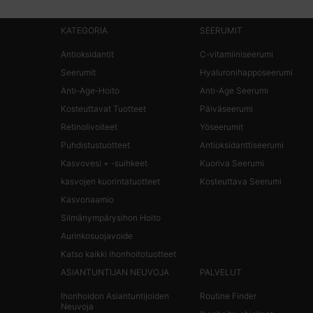
KATEGORIA
SEERUMIT
Footer navigation
Antioksidantit
C-vitamiiniseerumi
Seerumit
Hyaluronihapposeerumi
Anti-Age-Hoito
Anti-Age Seerumi
Kosteuttavat Tuotteet
Päiväseerumi
Retinolivoiteet
Yöseerumit
Puhdistustuotteet
Antioksidanttiseerumi
Kasvovesi + -suihkeet
Kuoriva Seerumi
kasvojen kuorintatuotteet
Kosteuttava Seerumi
Kasvonaamio
Silmänympärysihon Hoito
Aurinkosuojavoide
Katso kaikki ihonhoitotuotteet
ASIANTUNTIJAN NEUVOJA
PALVELUT
Ihonhoidon Asiantuntijoiden
Routine Finder
Neuvoja