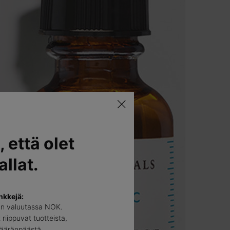
, että olet
llat.
nkkejä:
än valuutassa NOK.
 riippuvat tuotteista,
määränpäästä.