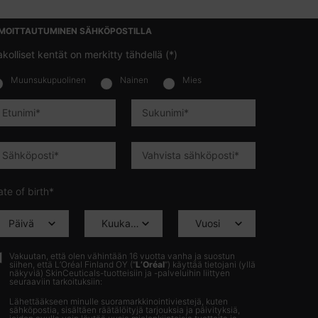
LMOITTAUTUMINEN SÄHKÖPOSTILLA
kolliset kentät on merkitty tähdellä (*)
Muunsukupuolinen
Nainen
Mies
lettersignup.title.legend
Etunimi
*
Sukunimi
*
Sähköposti
*
Vahvista sähköposti
*
te of birth*
Vakuutan, että olen vähintään 16 vuotta vanha ja suostun
siihen, että L’Oréal Finland OY (“
L’Oréal
”) käyttää tietojani (yllä
näkyviä) SkinCeuticals-tuotteisiin ja -palveluihin liittyen
seuraaviin tarkoituksiin:
Lähettääkseen minulle suoramarkkinointiviestejä, kuten
sähköpostia, sisältäen räätälöityjä tarjouksia ja päivityksiä,