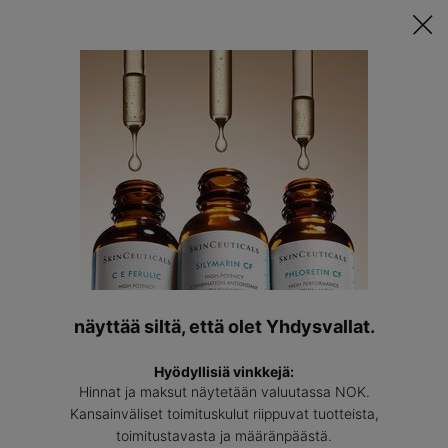
Tutustu Räätälöityyn Ihonhoitorutiinisi ǀ
TEE TESTI
Löyda
asiantun
Main content
Back to Ihonhoitoaineet
näyttää siltä, että olet Yhdysvallat.
Proxylane™
Hyödyllisiä vinkkejä:
Edut proxylanen lisäämisestä ihonhoitorutiiniin.
Hinnat ja maksut näytetään valuutassa NOK.
Kansainväliset toimituskulut riippuvat tuotteista,
toimitustavasta ja määränpäästä.
USEIN KYSYTTYJÄ KYSYMYKSIÄ PROXYLANE™:STÄ? >