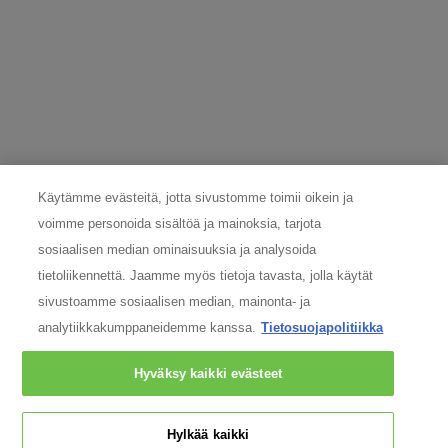
LÄHETÄ
TIETOSUOJAVASTAAVA
Onko sinulla kysymyksiä henkilökohtaisesta tietoturvastasi? Ota
yhteyttä tietosuojavastaavaamme:
nordicdpo@loreal.com
& 075 758 000.
Käytämme evästeitä, jotta sivustomme toimii oikein ja
VALMISTAJAN TIEDOT
voimme personoida sisältöä ja mainoksia, tarjota
sosiaalisen median ominaisuuksia ja analysoida
COSMETIQUE ACTIVE INTERNATIONAL
Distributed by CAI 62 quai Charles Pasqua 92300
tietoliikennettä. Jaamme myös tietoja tavasta, jolla käytät
Levallois-Perret France
sivustoamme sosiaalisen median, mainonta- ja
consumercare@fi.oaccare.com
analytiikkakumppaneidemme kanssa.
Tietosuojapolitiikka
Seuraa meitä
Hyväksy kaikki evästeet
Hylkää kaikki