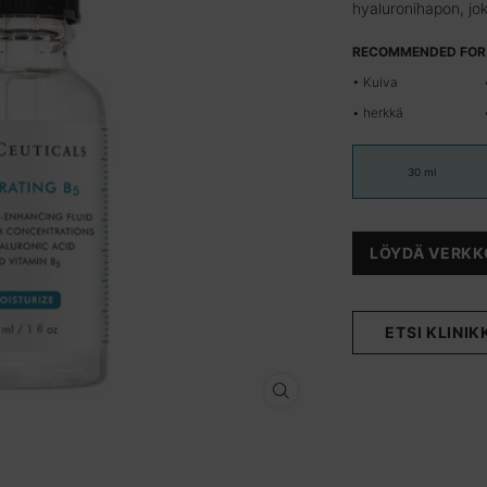
hyaluronihapon, jok
RECOMMENDED FOR
• Kuiva
• herkkä
One size only
30 ml
Selected
, 1 of 1
LÖYDÄ VERKK
ETSI KLINIK
Hydrating B5 - Zoom image