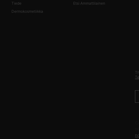
Tiede
Etsi Ammattilainen
Dermokosmetiikka
Th
Te
T
O
t
n