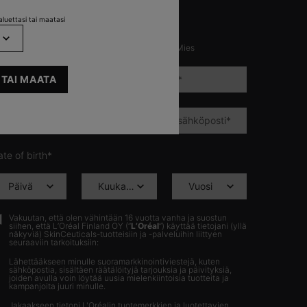
LMOITTAUTUMINEN SÄHKÖPOSTILLA
luettasi tai maatasi
kolliset kentät on merkitty tähdellä (*)
Muunsukupuolinen
Nainen
Mies
lettersignup.title.legend
 TAI MAATA
Etunimi
*
Sukunimi
*
Sähköposti
*
Vahvista sähköposti
*
te of birth*
Vakuutan, että olen vähintään 16 vuotta vanha ja suostun
siihen, että L’Oréal Finland OY (“
L’Oréal
”) käyttää tietojani (yllä
näkyviä) SkinCeuticals-tuotteisiin ja -palveluihin liittyen
seuraaviin tarkoituksiin:
Lähettääkseen minulle suoramarkkinointiviestejä, kuten
sähköpostia, sisältäen räätälöityjä tarjouksia ja päivityksiä,
joiden avulla voin löytää uusia mielenkiintoisia tuotteita ja
kampanjoita juuri minulle.
Jakaakseen tietoni
L'Oréalin tuotemerkkien
ja luotettavien