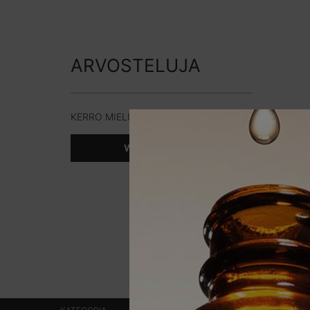
PDP-arvostelut
ARVOSTELUJA
KERRO MIELIPITEESI
WRITE A REVIEW
Turvallisuustiedot