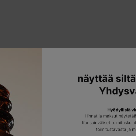
näyttää siltä
Yhdysva
TURVALLISUUSTIEDOT
Hyödyllisiä vi
Jos tuotetta joutuu silmiin, huuhtele ne välittömästi runsaalla vedellä.
Hinnat ja maksut näytetä
Kansainväliset toimituskulut
toimitustavasta ja 