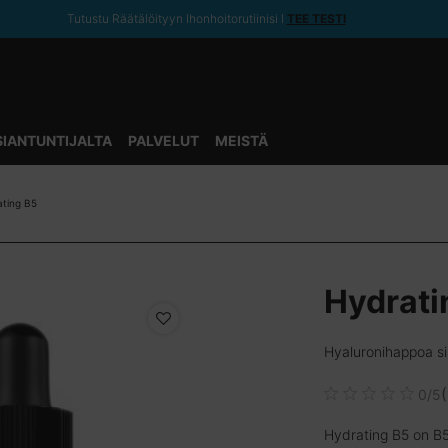
Tutustu Räätälöityyn Ihonhoitorutiinisi ǀ
TEE TESTI
SIANTUNTIJALTA
PALVELUT
MEISTÄ
ating B5
Hydrati
Hyaluronihappoa si
0/5
Hydrating B5 on B5-