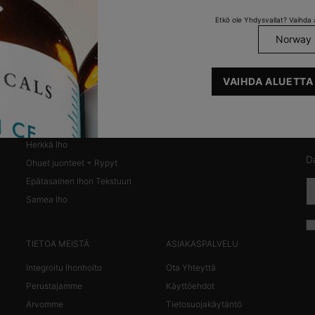
IHON KUNTO
IHOTYYPIT
I
Etkö ole Yhdysvallat? Vaihda a
Pa
Anti-Aging
Kuiva Iho
Pigmentaatio
Normaali Iho
news
Epäpuhtauksiin
Sekaiho
Kuiva Iho
Rasvoittuva Iho
VAIHDA ALUETTA
Punoitus
Silmäpussit + Tummat
Silmänaluset
Herkkä Iho
Da
Ohuet juonteet + Rypyt
Epätasainen Ihon Tekstuuri
Samea Iho
TIETOA MEISTÄ
ASIAKASPALVELU
Integroitu Ihonhoito
Ota Yhteyttä
Perustajamme
Käyttöehdot
Arvomme
Tietosuojakäytäntö