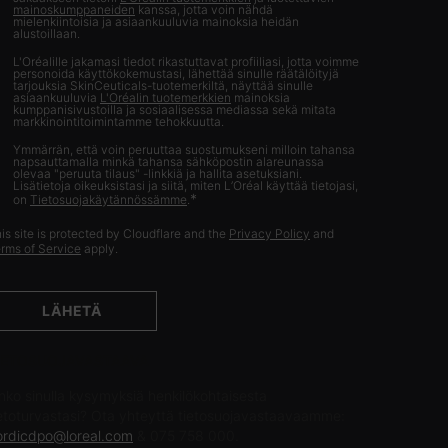
mainoskumppaneiden
kanssa, jotta voin nähdä
mielenkiintoisia ja asiaankuuluvia mainoksia heidän
alustoillaan.
L'Oréalille jakamasi tiedot rikastuttavat profiiliasi, jotta voimme
personoida käyttökokemustasi, lähettää sinulle räätälöityjä
tarjouksia SkinCeuticals-tuotemerkiltä, näyttää sinulle
asiaankuuluvia
L'Oréalin tuotemerkkien
mainoksia
kumppanisivustoilla ja sosiaalisessa mediassa sekä mitata
markkinointitoimintamme tehokkuutta.
Ymmärrän, että voin peruuttaa suostumukseni milloin tahansa
napsauttamalla minkä tahansa sähköpostin alareunassa
olevaa "peruuta tilaus" -linkkiä ja hallita asetuksiani.
Lisätietoja oikeuksistasi ja siitä, miten L’Oréal käyttää tietojasi,
*
on
Tietosuojakäytännössämme
.
is site is protected by Cloudflare and the
Privacy Policy
and
rms of Service
apply.
LÄHETÄ
IETOSUOJAVASTAAVA
nko sinulla kysymyksiä henkilökohtaisesta
ietoturvastasi? Ota yhteyttä tietosuojavastaavaamme:
ordicdpo@loreal.com
& 075 758 000.