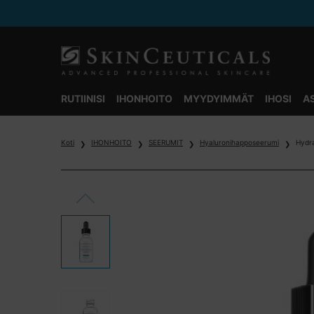
RUTIINISI
IHONHOITO
MYYDYIMMÄT
IHOSI
A
Main content
Koti
IHONHOITO
SEERUMIT
Hyaluronihapposeerumi
Hydr