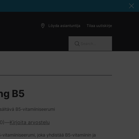
Löyda asiantuntija
Tilaa uutiskirje
Search...
ng B5
sältävä B5-vitamiiniseerumi
(0)
—
Kirjoita arvostelu
vitamiiniseerumi, joka yhdistää B5-vitamiinin ja