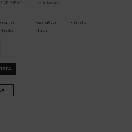
a on kehon lu ...
Lue koko kuvaus
• normaali
• rasvoittuva
• sekaiho
• herkkä
• kuiva
OSTA
KA