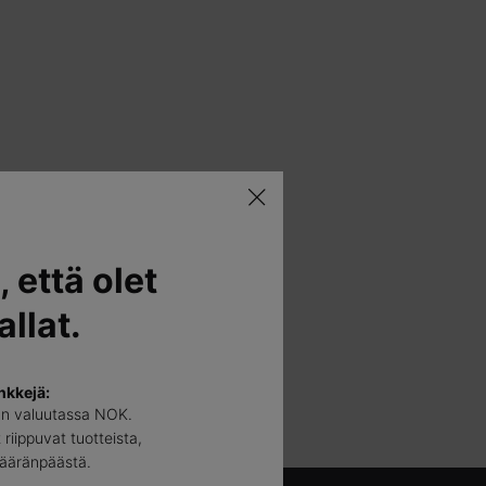
, että olet
llat.
nkkejä:
än valuutassa NOK.
 riippuvat tuotteista,
määränpäästä.