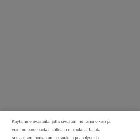
ja siitä, miten L’Oréal käyttää tietojasi, on
*
Tietosuojakäytännössämme
.
This site is protected by Cloudflare and the
Privacy Policy
and
Terms of
Service
apply.
LÄHETÄ
TIETOSUOJAVASTAAVA
Onko sinulla kysymyksiä henkilökohtaisesta tietoturvastasi? Ota
yhteyttä tietosuojavastaavaamme:
nordicdpo@loreal.com
& 075 758 000.
VALMISTAJAN TIEDOT
COSMETIQUE ACTIVE INTERNATIONAL
Käytämme evästeitä, jotta sivustomme toimii oikein ja
Distributed by CAI 62 quai Charles Pasqua 92300
voimme personoida sisältöä ja mainoksia, tarjota
Levallois-Perret France
consumercare@fi.oaccare.com
sosiaalisen median ominaisuuksia ja analysoida