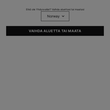
Hyaluronihappoa sisältävä
Etkö ole Yhdysvallat? Vaihda aluettasi tai maatasi
B5-vitamiiniseerumi
0
0
One size only
for Hydrating B5
VAIHDA ALUETTA TAI MAATA
30 ml
TUTUSTU
Footer navigation
ILMOITTAUTUMINEN SÄHKÖPOSTILLA
Pakolliset kentät on merkitty tähdellä (*)
Muunsukupuolinen
Nainen
Mies
newslettersignup.title.legend
Etunimi
*
Sukunimi
*