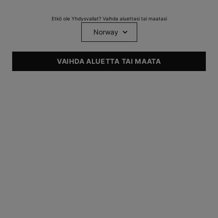
Etkö ole Yhdysvallat? Vaihda aluettasi tai maatasi
Blemish + Age Defense
Glycolic Renewal Cleanser
VAIHDA ALUETTA TAI MAATA
Salisyylihapposeerumi
Glykolihappoa sisältävä
epäpuhtauksille
kuoriva kasvopesuaine
0
0
0
0
One size only
for Blemish + Age Defense
One size only
for Glycolic Renewa
30 ml
150 ml
TUTUSTU
TUTUSTU