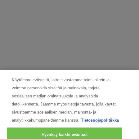
LÄHETÄ
TIETOSUOJAVASTAAVA
Onko sinulla kysymyksiä henkilökohtaisesta tietoturvastasi? Ota
yhteyttä tietosuojavastaavaamme:
nordicdpo@loreal.com
& 075 758 000.
VALMISTAJAN TIEDOT
COSMETIQUE ACTIVE INTERNATIONAL
Käytämme evästeitä, jotta sivustomme toimii oikein ja
Distributed by CAI 62 quai Charles Pasqua 92300
voimme personoida sisältöä ja mainoksia, tarjota
Levallois-Perret France
consumercare@fi.oaccare.com
sosiaalisen median ominaisuuksia ja analysoida
tietoliikennettä. Jaamme myös tietoja tavasta, jolla käytät
Seuraa meitä
sivustoamme sosiaalisen median, mainonta- ja
analytiikkakumppaneidemme kanssa.
Tietosuojapolitiikka
Hyväksy kaikki evästeet