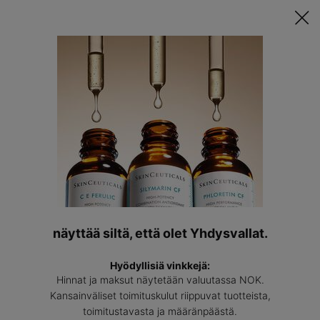
Tutustu Räätälöityyn Ihonhoitorutiinisi ǀ
TEE TESTI
Löyda
asiantun
Main content
SKINCEUTICALS-
TUOTTEIDEN AINESOSAT
Sort By
Filter
Filter Menu
näyttää siltä, että olet Yhdysvallat.
Hyödyllisiä vinkkejä:
Hinnat ja maksut näytetään valuutassa NOK.
Kansainväliset toimituskulut riippuvat tuotteista,
toimitustavasta ja määränpäästä.