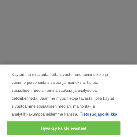
TIETOSUOJAVASTAAVA
Onko sinulla kysymyksiä henkilökohtaisesta tietoturvastasi? Ota
yhteyttä tietosuojavastaavaamme:
nordicdpo@loreal.com
& 075 758 000.
VALMISTAJAN TIEDOT
COSMETIQUE ACTIVE INTERNATIONAL
Käytämme evästeitä, jotta sivustomme toimii oikein ja
Distributed by CAI 62 quai Charles Pasqua 92300
voimme personoida sisältöä ja mainoksia, tarjota
Levallois-Perret France
consumercare@fi.oaccare.com
sosiaalisen median ominaisuuksia ja analysoida
tietoliikennettä. Jaamme myös tietoja tavasta, jolla käytät
Seuraa meitä
sivustoamme sosiaalisen median, mainonta- ja
analytiikkakumppaneidemme kanssa.
Tietosuojapolitiikka
Hyväksy kaikki evästeet
Argentiina
|
Australia
|
Itävalta
|
Belgia
|
Brasilia
|
Kanada
|
Chile
|
Chinese