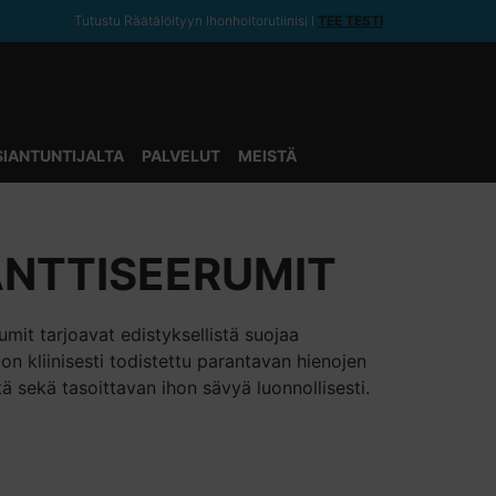
Tutustu Räätälöityyn Ihonhoitorutiinisi ǀ
TEE TESTI
SIANTUNTIJALTA
PALVELUT
MEISTÄ
ANTTISEERUMIT
umit tarjoavat edistyksellistä suojaa
on kliinisesti todistettu parantavan hienojen
ä sekä tasoittavan ihon sävyä luonnollisesti.