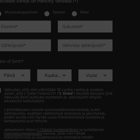
kolliset kentät on merkitty tähdellä (*)
Muunsukupuolinen
Nainen
Mies
lettersignup.title.legend
Etunimi
*
Sukunimi
*
Sähköposti
*
Vahvista sähköposti
*
te of birth*
Vakuutan, että olen vähintään 16 vuotta vanha ja suostun
siihen, että L’Oréal Finland OY (“
L’Oréal
”) käyttää tietojani (yllä
näkyviä) SkinCeuticals-tuotteisiin ja -palveluihin liittyen
seuraaviin tarkoituksiin:
Lähettääkseen minulle suoramarkkinointiviestejä, kuten
sähköpostia, sisältäen räätälöityjä tarjouksia ja päivityksiä,
joiden avulla voin löytää uusia mielenkiintoisia tuotteita ja
kampanjoita juuri minulle.
Jakaakseen tietoni
L'Oréalin tuotemerkkien
ja luotettavien
mainoskumppaneiden
kanssa, jotta voin nähdä
mielenkiintoisia ja asiaankuuluvia mainoksia heidän