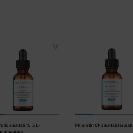
rulic sisältää 15 % L-
Phloretin CF sisältää ferula
biinihappoa