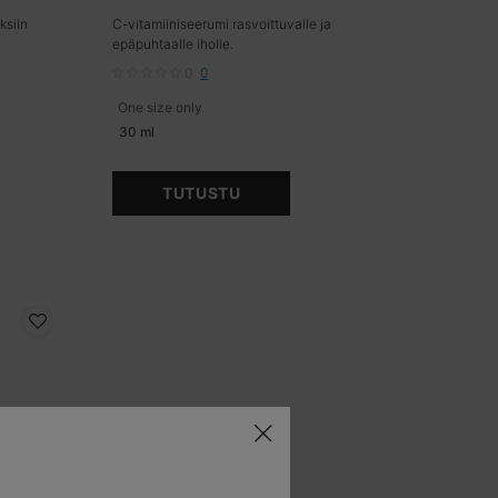
ksiin
C-vitamiiniseerumi rasvoittuvalle ja
epäpuhtaalle iholle.
0
0
ältää ferulahappoa
One size only
for Silymarin CF
30 ml
TUTUSTU