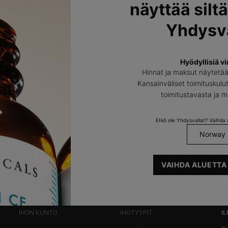
näyttää siltä
Yhdysva
atrol B E
AOX+ Eye Gel
Hyödyllisiä vi
Hinnat ja maksut näytetä
idantteja sisältävä yöseerumi
C-vitamiinisilmänympärysseerumi 
Kansainväliset toimituskulut
e
ympärillä näkyviin ikääntymisen
toimitustavasta ja 
merkkeihin.
0
0
0
0
ze only
for Resveratrol B E
One size only
for AOX+ Eye Gel
Etkö ole Yhdysvallat? Vaihda a
15 ml
TUTUSTU
TUTUSTU
VAIHDA ALUETTA
IHON KUNTO
IHOTYYPIT
I