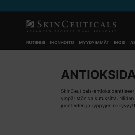
RUTIINISI
IHONHOITO
MYYDYIMMÄT
IHOSI
A
Main content
ANTIOKSID
SkinCeuticals-antioksidanttiseer
ympäristön vaikutuksilta. Niiden 
juonteiden ja ryppyjen näkyvyytt