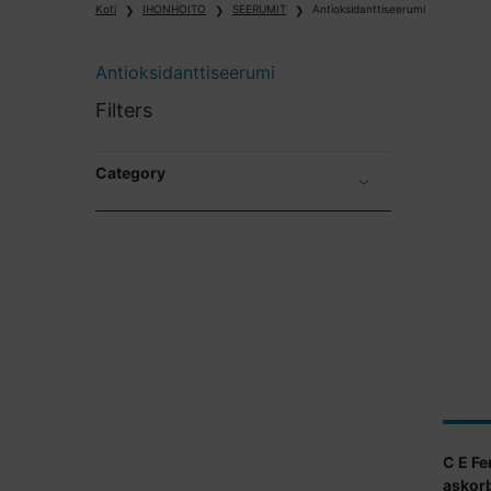
Koti
IHONHOITO
SEERUMIT
Antioksidanttiseerumi
Antioksidanttiseerumi
Antioksidanttiseerumi
Filters
Category
C E Fe
askor