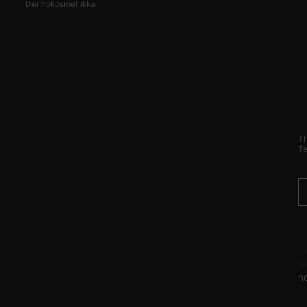
Dermokosmetiikka
Th
Te
T
O
t
n
V