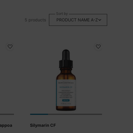
Sort by
5 products
happoa
Silymarin CF