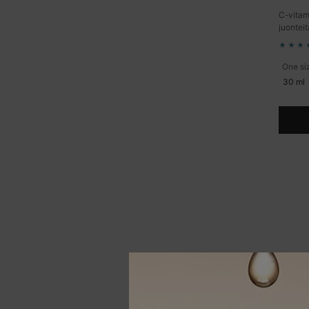
C-vitam
juonteit
One si
30 ml