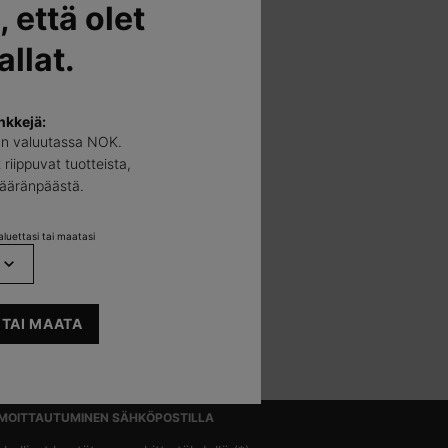
, että olet
llat.
nkkejä:
än valuutassa NOK.
silmien
 riippuvat tuotteista,
määränpäästä.
luettasi tai maatasi
 TAI MAATA
LMOITTAUTUMINEN SÄHKÖPOSTILLA