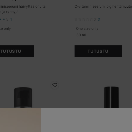
iiniseerumi häivyttää ohuita
C-vitamiiniseerumi pigmenttimuuto
a ja ryppyjä.
5
1
0
0
ze only
for C E Ferulic sisältää 15 % L-askorbiinihappoa
One size only
for Phloretin CF sis
30 ml
TUTUSTU
TUTUSTU