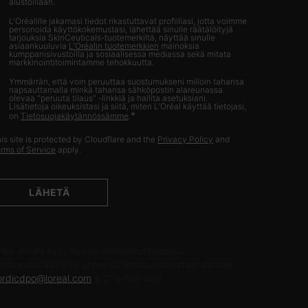
alustoillaan.
L'Oréalille jakamasi tiedot rikastuttavat profiiliasi, jotta voimme
personoida käyttökokemustasi, lähettää sinulle räätälöityjä
tarjouksia SkinCeuticals-tuotemerkiltä, näyttää sinulle
asiaankuuluvia
L'Oréalin tuotemerkkien
mainoksia
kumppanisivustoilla ja sosiaalisessa mediassa sekä mitata
markkinointitoimintamme tehokkuutta.
Ymmärrän, että voin peruuttaa suostumukseni milloin tahansa
napsauttamalla minkä tahansa sähköpostin alareunassa
olevaa "peruuta tilaus" -linkkiä ja hallita asetuksiani.
Lisätietoja oikeuksistasi ja siitä, miten L’Oréal käyttää tietojasi,
*
on
Tietosuojakäytännössämme
.
is site is protected by Cloudflare and the
Privacy Policy
and
rms of Service
apply.
LÄHETÄ
IETOSUOJAVASTAAVA
nko sinulla kysymyksiä henkilökohtaisesta
ietoturvastasi? Ota yhteyttä tietosuojavastaavaamme:
ordicdpo@loreal.com
& 075 758 000.
ALMISTAJAN TIEDOT