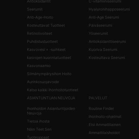
Antioksidantit
C-vitamiiniseerumi
Seerumit
Hyaluronihapposeerumi
Anti-Age-Hoito
Anti-Age Seerumi
Kosteuttavat Tuotteet
Päiväseerumi
Retinolivoiteet
Yöseerumit
Puhdistustuotteet
Antioksidanttiseerumi
Kasvovesi + -suihkeet
Kuoriva Seerumi
kasvojen kuorintatuotteet
Kosteuttava Seerumi
Kasvonaamio
Silmänympärysihon Hoito
Aurinkosuojavoide
Katso kaikki ihonhoitotuotteet
ASIANTUNTIJAN NEUVOJA
PALVELUT
Ihonhoidon Asiantuntijoiden
Routine Finder
Neuvoja
Ihonhoito-ohjelmat
Tietoa ihosta
Etsi Ammattilainen
Näin Teet Sen
Ammattilaishoidot
Tuoteoppaat