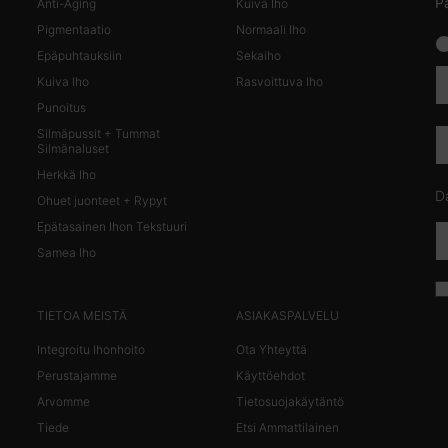
Pa
Anti-Aging
Kuiva Iho
Pigmentaatio
Normaali Iho
news
Epäpuhtauksiin
Sekaiho
Kuiva Iho
Rasvoittuva Iho
Punoitus
Silmäpussit + Tummat
Silmänaluset
Herkkä Iho
Da
Ohuet juonteet + Rypyt
Epätasainen Ihon Tekstuuri
Samea Iho
TIETOA MEISTÄ
ASIAKASPALVELU
Integroitu Ihonhoito
Ota Yhteyttä
Perustajamme
Käyttöehdot
Arvomme
Tietosuojakäytäntö
Tiede
Etsi Ammattilainen